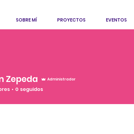
SOBRE MÍ
PROYECTOS
EVENTOS
n Zepeda
Administrador
epeda
ores
0
seguidos