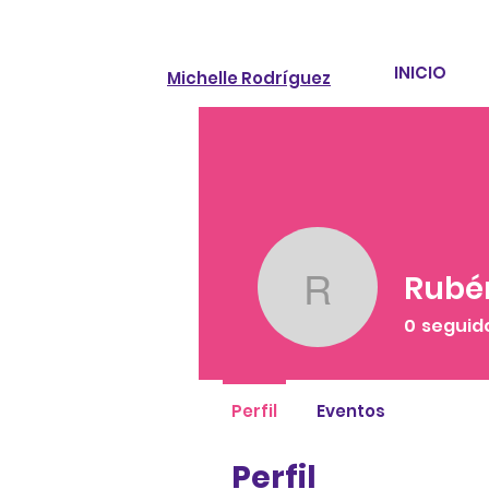
INICIO
Michelle Rodríguez
Rubé
Rubén Z
0
seguid
Perfil
Eventos
Perfil