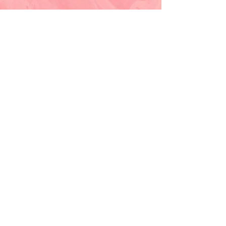
Quiero saber de ti
Mándame un
mensaje
Enviar