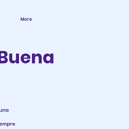
More
 Buena
 una
iempre