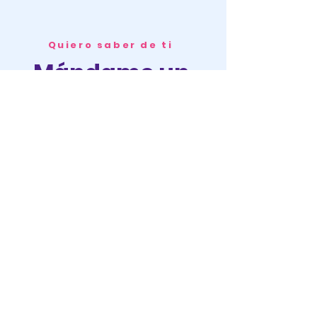
Quiero saber de ti
Mándame un
mensaje
Enviar